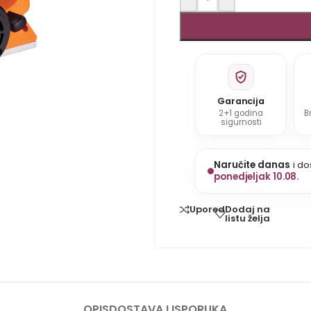
Garancija
2+1 godina
B
sigurnosti
Naručite danas
i do
ponedjeljak 10.08.
Dodaj na
Uporedi
listu želja
OPIS
DOSTAVA I ISPORUKA