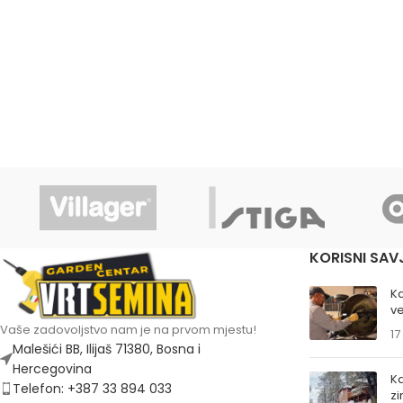
KORISNI SAV
K
ve
Vaše zadovoljstvo nam je na prvom mjestu!
17
Malešići BB, Ilijaš 71380, Bosna i
Hercegovina
Ka
Telefon: +387 33 894 033
z