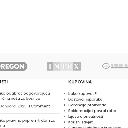
JETI
KUPOVINA
ako odabrati odgovarajuću
Kako kupovati?
ličinu noža za kosilice
Dostava i isporuka
Garancija proizvoda
 Januara, 2025
1 Comment
Reklamacija i povrat robe
Izjava o privatnosti
ko pravilno pripremiti dom za
Korisni savjeti
imu
Sigurnost plaćanja kreditnim