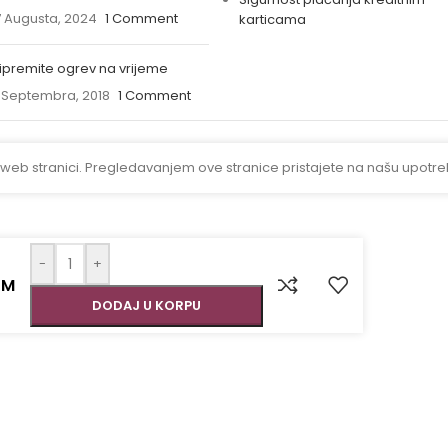
 Augusta, 2024
1 Comment
karticama
ipremite ogrev na vrijeme
 Septembra, 2018
1 Comment
 web stranici. Pregledavanjem ove stranice pristajete na našu upotre
-
+
KM
DODAJ U KORPU