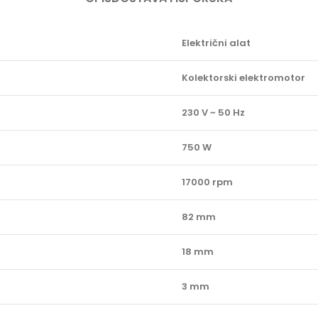
Električni alat
Kolektorski elektromotor
230 V ~ 50 Hz
750 W
17000 rpm
82 mm
18 mm
3 mm