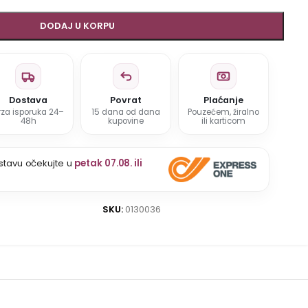
DODAJ U KORPU
Dostava
Povrat
Plaćanje
rza isporuka 24–
15 dana od dana
Pouzećem, žiralno
48h
kupovine
ili karticom
stavu očekujte u
petak 07.08. ili
SKU:
0130036