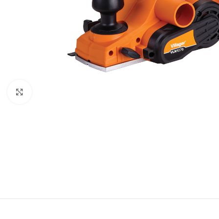
Baštenska oprema
Roštilji
Click to enlarge