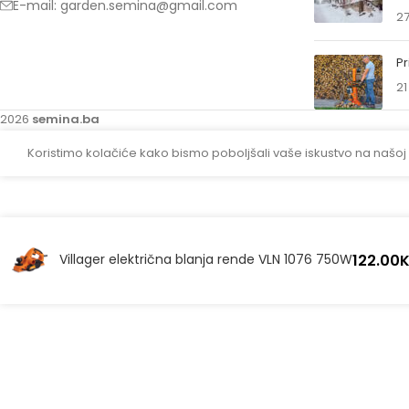
E-mail: garden.semina@gmail.com
27
Pr
21
2026
semina.ba
Koristimo kolačiće kako bismo poboljšali vaše iskustvo na našoj
122.00
Villager električna blanja rende VLN 1076 750W