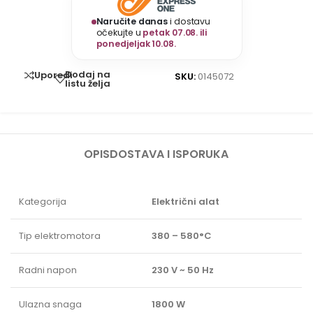
Naručite danas
i dostavu
očekujte u
petak 07.08. ili
ponedjeljak 10.08.
Dodaj na
Uporedi
SKU:
0145072
listu želja
OPIS
DOSTAVA I ISPORUKA
Kategorija
Električni alat
Tip elektromotora
380 – 580°C
Radni napon
230 V ~ 50 Hz
Ulazna snaga
1800 W