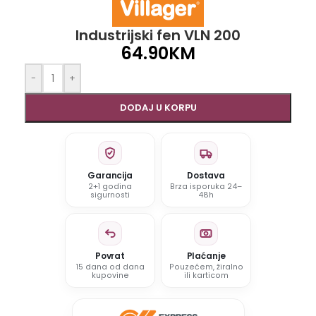
Industrijski fen VLN 200
64.90
KM
-
+
DODAJ U KORPU
Garancija
Dostava
2+1 godina
Brza isporuka 24–
sigurnosti
48h
Povrat
Plaćanje
15 dana od dana
Pouzećem, žiralno
kupovine
ili karticom