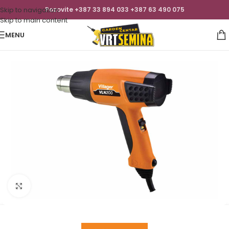
Skip to navigation
Pozovite +387 33 894 033 +387 63 490 075
Skip to main content
MENU
Click to enlarge