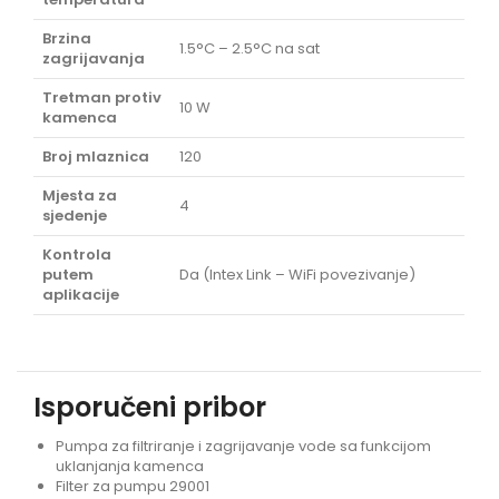
Brzina
1.5°C – 2.5°C na sat
zagrijavanja
Tretman protiv
10 W
kamenca
Broj mlaznica
120
Mjesta za
4
sjedenje
Kontrola
putem
Da (Intex Link – WiFi povezivanje)
aplikacije
Isporučeni pribor
Pumpa za filtriranje i zagrijavanje vode sa funkcijom
uklanjanja kamenca
Filter za pumpu 29001