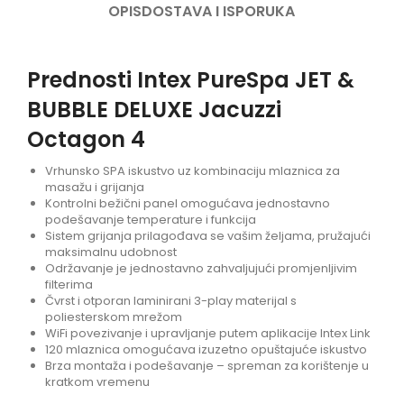
OPIS
DOSTAVA I ISPORUKA
Prednosti Intex PureSpa JET &
BUBBLE DELUXE Jacuzzi
Octagon 4
Vrhunsko SPA iskustvo uz kombinaciju mlaznica za
masažu i grijanja
Kontrolni bežični panel omogućava jednostavno
podešavanje temperature i funkcija
Sistem grijanja prilagođava se vašim željama, pružajući
maksimalnu udobnost
Održavanje je jednostavno zahvaljujući promjenljivim
filterima
Čvrst i otporan laminirani 3-play materijal s
poliesterskom mrežom
WiFi povezivanje i upravljanje putem aplikacije Intex Link
120 mlaznica omogućava izuzetno opuštajuće iskustvo
Brza montaža i podešavanje – spreman za korištenje u
kratkom vremenu