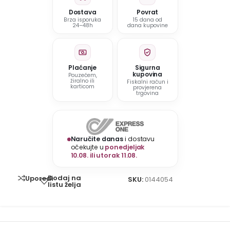
Dostava
Povrat
Brza isporuka
15 dana od
24–48h
dana kupovine
Plaćanje
Sigurna
kupovina
Pouzećem,
žiralno ili
Fiskalni račun i
karticom
provjerena
trgovina
Naručite danas
i dostavu
očekujte u
ponedjeljak
10.08. ili utorak 11.08.
Dodaj na
Uporedi
SKU:
0144054
listu želja