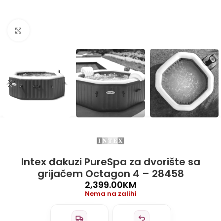
Click to enlarge
Intex đakuzi PureSpa za dvorište sa
grijačem Octagon 4 – 28458
2,399.00
KM
Nema na zalihi