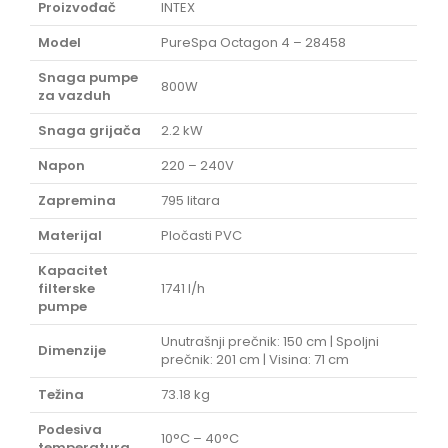
Proizvođač
INTEX
Model
PureSpa Octagon 4 – 28458
Snaga pumpe
800W
za vazduh
Snaga grijača
2.2 kW
Napon
220 – 240V
Zapremina
795 litara
Materijal
Pločasti PVC
Kapacitet
filterske
1741 l/h
pumpe
Unutrašnji prečnik: 150 cm | Spoljni
Dimenzije
prečnik: 201 cm | Visina: 71 cm
Težina
73.18 kg
Podesiva
10°C – 40°C
temperatura