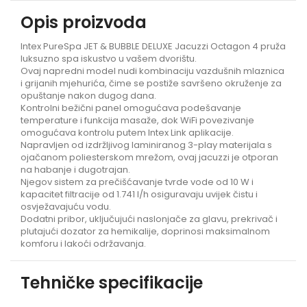
Opis proizvoda
Intex PureSpa JET & BUBBLE DELUXE Jacuzzi Octagon 4 pruža
luksuzno spa iskustvo u vašem dvorištu.
Ovaj napredni model nudi kombinaciju vazdušnih mlaznica
i grijanih mjehurića, čime se postiže savršeno okruženje za
opuštanje nakon dugog dana.
Kontrolni bežični panel omogućava podešavanje
temperature i funkcija masaže, dok WiFi povezivanje
omogućava kontrolu putem Intex Link aplikacije.
Napravljen od izdržljivog laminiranog 3-play materijala s
ojačanom poliesterskom mrežom, ovaj jacuzzi je otporan
na habanje i dugotrajan.
Njegov sistem za prečišćavanje tvrde vode od 10 W i
kapacitet filtracije od 1.741 l/h osiguravaju uvijek čistu i
osvježavajuću vodu.
Dodatni pribor, uključujući naslonjače za glavu, prekrivač i
plutajući dozator za hemikalije, doprinosi maksimalnom
komforu i lakoći održavanja.
Tehničke specifikacije