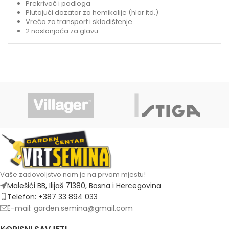
Prekrivač i podloga
Plutajući dozator za hemikalije (hlor itd.)
Vreća za transport i skladištenje
2 naslonjača za glavu
Vaše zadovoljstvo nam je na prvom mjestu!
Malešići BB, Ilijaš 71380, Bosna i Hercegovina
Telefon: +387 33 894 033
E-mail: garden.semina@gmail.com