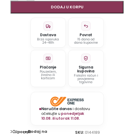
DODAJ U KORPU
Dostava
Povrat
Brza isporuka
15 dana od
24–48h
dana kupovine
Plaćanje
Sigurna
kupovina
Pouzećem,
žiralno ili
Fiskalni račun i
karticom
provjerena
trgovina
Naručite danas
i dostavu
očekujte u
ponedjeljak
10.08. ili utorak 11.08.
Dodaj na
Uporedi
SKU:
0144189