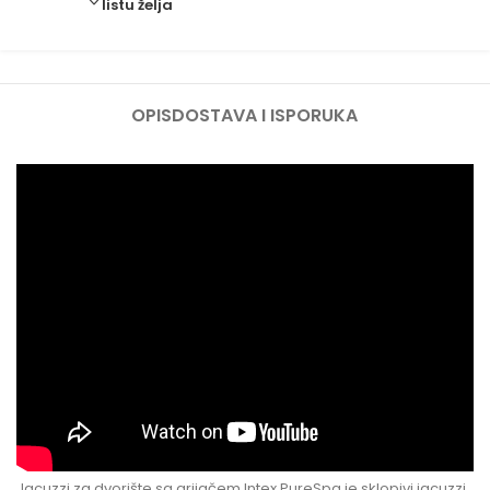
listu želja
OPIS
DOSTAVA I ISPORUKA
Jacuzzi za dvorište sa grijačem Intex PureSpa je sklopivi jacuzzi