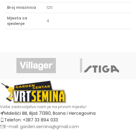
Broj mlaznica
120
Mjesta za
4
sjedenje
Vaše zadovoljstvo nam je na prvom mjestu!
Malešići BB, Ilijaš 71380, Bosna i Hercegovina
Telefon: +387 33 894 033
E-mail: garden.semina@gmail.com