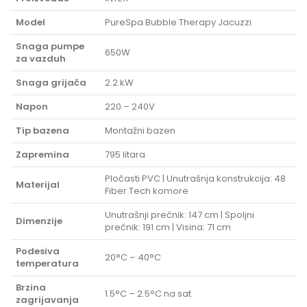
Model
PureSpa Bubble Therapy Jacuzzi
Snaga pumpe
650W
za vazduh
Snaga grijača
2.2 kW
Napon
220 – 240V
Tip bazena
Montažni bazen
Zapremina
795 litara
Pločasti PVC | Unutrašnja konstrukcija: 48
Materijal
Fiber Tech komore
Unutrašnji prečnik: 147 cm | Spoljni
Dimenzije
prečnik: 191 cm | Visina: 71 cm
Podesiva
20°C – 40°C
temperatura
Brzina
1.5°C – 2.5°C na sat
zagrijavanja