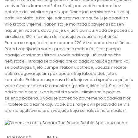
za dvorište u kome možete uživati pod vedrim nebom bez
potrebe da instalirate preskupe fiksne jacuzzi sisteme u svojoj
bašti. Montaža je krajnje jednostavna i moguće ju je obaviti za
vrlo kratko vrijeme. Nakon što je montaža obavljena i bazen
napunjen vodom, dovoljno je uključiti pumpu. Voda će početi da
cirkuliše a 120 mlaznica da izbacuje vazdušne mjehuriće.
Pumpa se napaja strujom napona 220 V iz standardne utičnice.
Pored zagrijvanja vode i pravljenja mehurića, filter pumpa
obavlja konstantnu filtraciju vode odstranjujući mehaničke
nečistoće. Filtracija se obavlja preko odgovarajućeg filtera koji
se postavlja u tijelo pumpe. Nakon upotrebe, Jacuzzi možete
pokriti odgovarajućim poklopcem koji takođe dobijate u
kompletu. Poklopac usporava hlađenje vode i sprečava prljanje
vode čvrstim telima iz atmosfere (prašina, lišće i sl). Što se tiče
održavanja hemijskog kvaliteta vode i eliminisanje pojave
zelenog bazena, u vodu je potrebno povremeno dodavati hlor
ili tablete za dezinfekciju vode. Doziranje ovih proizvoda se vrši
prema uputstvima proizvodjača koja se nalaze na ambalaži.
Proizvođač
INTEX