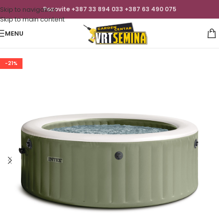
Skip to navigation
Pozovite +387 33 894 033 +387 63 490 075
Skip to main content
MENU
-21%