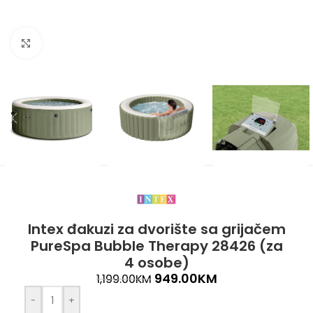
Click to enlarge
Intex đakuzi za dvorište sa grijačem
PureSpa Bubble Therapy 28426 (za
4 osobe)
949.00
KM
1,199.00
KM
-
+