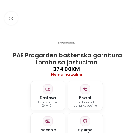
Click to enlarge
IPAE Progarden baštenska garnitura
Lombo sa jastucima
374.00
KM
Nema na zalihi
Dostava
Povrat
Brza isporuka
15 dana od
24–48h
dana kupovine
Plaćanje
Sigurna