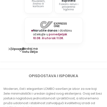
kupovina
Pouzećem,
žiralno ili
Fiskalni račun i
karticom
provjerena
trgovina
Naručite danas
i dostavu
očekujte u
ponedjeljak
10.08. ili utorak 11.08.
Dodaj na
Uporedi
listu želja
OPIS
DOSTAVA I ISPORUKA
Moderan, čist i elegantan LOMBO savršen je izbor za sve koji
žele minimalistički i uredan izgled svog eksterijera. Ovaj set bez
jastuka naglašava jednostavnost i praktičnost, a istovremeno
pruža udobnost i stabilnost zahvaljujući kvalitetnoj izradi od