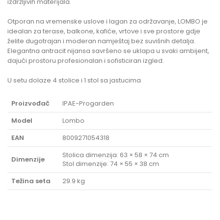
izdržljivih materijala.
Otporan na vremenske uslove i lagan za održavanje, LOMBO je
idealan za terase, balkone, kafiće, vrtove i sve prostore gdje
želite dugotrajan i moderan namještaj bez suvišnih detalja.
Elegantna antracit nijansa savršeno se uklapa u svaki ambijent,
dajući prostoru profesionalan i sofisticiran izgled.
U setu dolaze 4 stolice i 1 stol sa jastucima
Proizvođač
IPAE-Progarden
Model
Lombo
EAN
8009271054318
Stolica dimenzija: 63 × 58 × 74 cm
Dimenzije
Stol dimenzije: 74 × 55 × 38 cm
Težina seta
29.9 kg