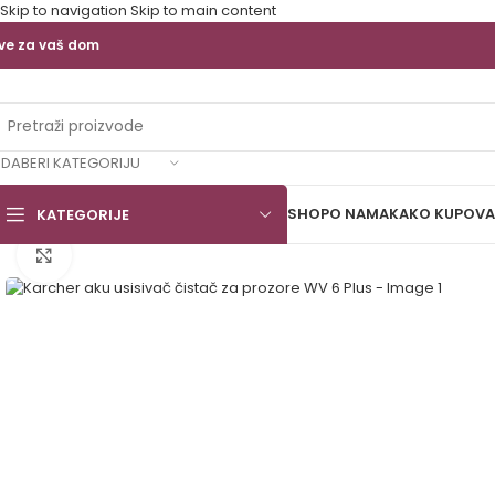
Skip to navigation
Skip to main content
ve za vaš dom
DABERI KATEGORIJU
SHOP
O NAMA
KAKO KUPOVA
KATEGORIJE
Back to products
Click to enlarge