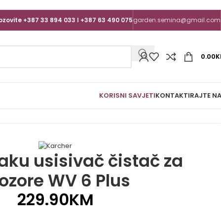
ozovite +387 33 894 033 I +387 63 490 075
garden.semina@gmail.com
0.00
K
KORISNI SAVJETI
KONTAKTIRAJTE N
aku usisivač čistač za
ozore WV 6 Plus
229.90
KM