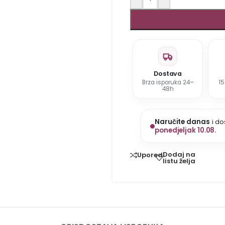
Dostava
Brza isporuka 24–
1
48h
Naručite danas
i do
ponedjeljak 10.08.
Dodaj na
Uporedi
listu želja