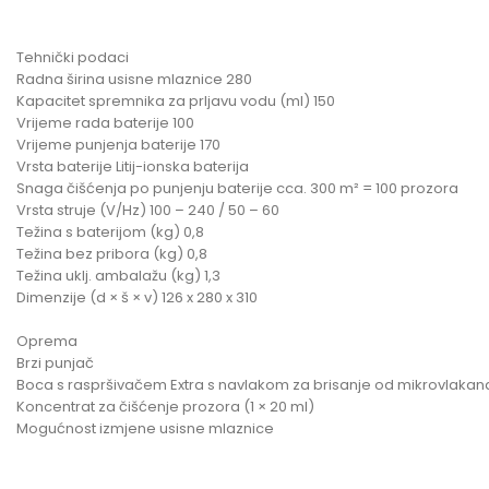
Tehnički podaci
Radna širina usisne mlaznice 280
Kapacitet spremnika za prljavu vodu (ml) 150
Vrijeme rada baterije 100
Vrijeme punjenja baterije 170
Vrsta baterije Litij-ionska baterija
Snaga čišćenja po punjenju baterije cca. 300 m² = 100 prozora
Vrsta struje (V/Hz) 100 – 240 / 50 – 60
Težina s baterijom (kg) 0,8
Težina bez pribora (kg) 0,8
Težina uklj. ambalažu (kg) 1,3
Dimenzije (d × š × v) 126 x 280 x 310
Oprema
Brzi punjač
Boca s raspršivačem Extra s navlakom za brisanje od mikrovlakan
Koncentrat za čišćenje prozora (1 × 20 ml)
Mogućnost izmjene usisne mlaznice