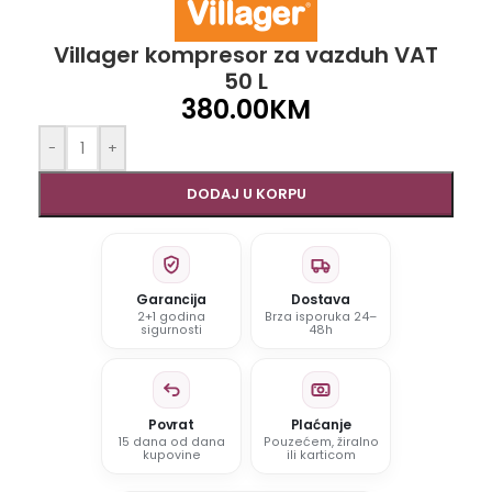
Villager kompresor za vazduh VAT
50 L
380.00
KM
-
+
DODAJ U KORPU
Garancija
Dostava
2+1 godina
Brza isporuka 24–
sigurnosti
48h
Povrat
Plaćanje
15 dana od dana
Pouzećem, žiralno
kupovine
ili karticom