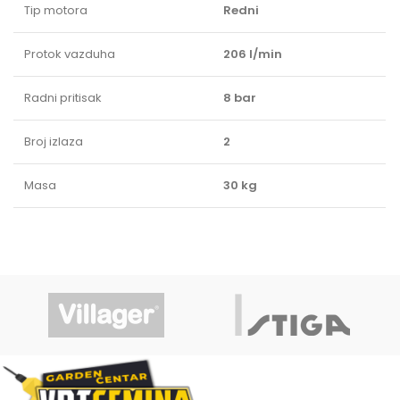
Tip motora
Redni
Protok vazduha
206 l/min
Radni pritisak
8 bar
Broj izlaza
2
Masa
30 kg