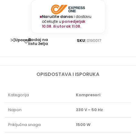
Naručite danas
i dostavu
očekujte u
ponedjeljak
10.08. ili utorak 11.08.
Dodaj na
Uporedi
SKU:
0190017
listu želja
OPIS
DOSTAVA I ISPORUKA
Kategorija
Kompresori
Napon
230 V ~ 50 Hz
Priključna snaga
1500 W