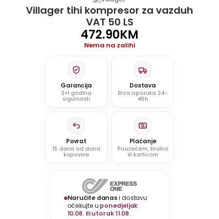
Villager tihi kompresor za vazduh
VAT 50 LS
472.90
KM
Nema na zalihi
Garancija
Dostava
2+1 godina
Brza isporuka 24–
sigurnosti
48h
Povrat
Plaćanje
15 dana od dana
Pouzećem, žiralno
kupovine
ili karticom
Naručite danas
i dostavu
očekujte u
ponedjeljak
10.08. ili utorak 11.08.