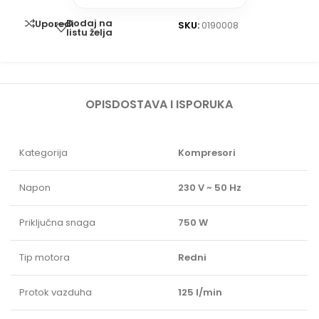
Dodaj na
Uporedi
SKU:
0190008
listu želja
OPIS
DOSTAVA I ISPORUKA
Kategorija
Kompresori
Napon
230 V ~ 50 Hz
Priključna snaga
750 W
Tip motora
Redni
Protok vazduha
125 l/min