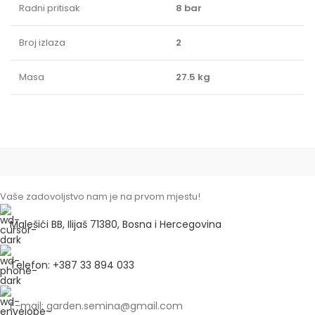
Radni pritisak
8 bar
Broj izlaza
2
Masa
27.5 kg
Vaše zadovoljstvo nam je na prvom mjestu!
Malešići BB, Ilijaš 71380, Bosna i Hercegovina
Telefon: +387 33 894 033
E-mail: garden.semina@gmail.com