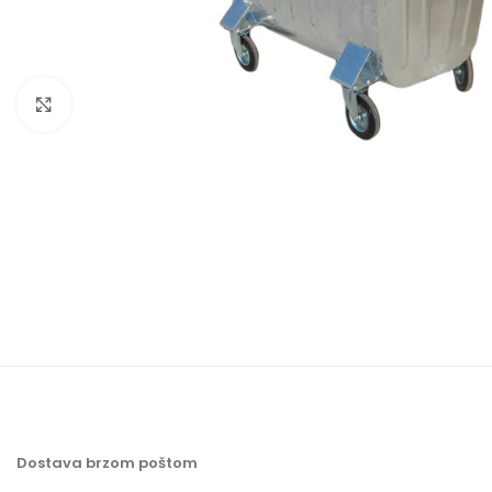
Baštenska oprema
Roštilji
Click to enlarge
Dostava brzom poštom