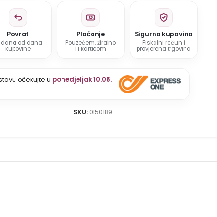
Povrat
Plaćanje
Sigurna kupovina
5 dana od dana
Pouzećem, žiralno
Fiskalni račun i
kupovine
ili karticom
provjerena trgovina
stavu očekujte u
ponedjeljak 10.08.
SKU:
0150189