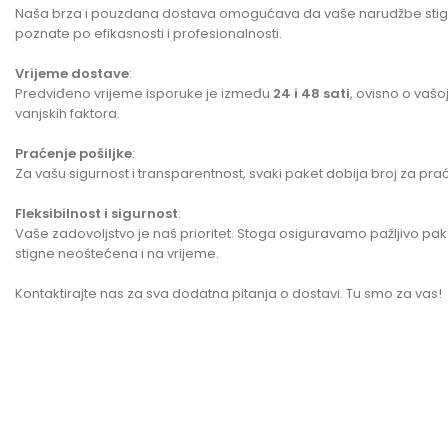
Naša brza i pouzdana dostava omogućava da vaše narudžbe stig
poznate po efikasnosti i profesionalnosti.
Vrijeme dostave
:
Predviđeno vrijeme isporuke je između
24 i 48 sati
, ovisno o vašo
vanjskih faktora.
Praćenje pošiljke
:
Za vašu sigurnost i transparentnost, svaki paket dobija broj za p
Fleksibilnost i sigurnost
:
Vaše zadovoljstvo je naš prioritet. Stoga osiguravamo pažljivo 
stigne neoštećena i na vrijeme.
Kontaktirajte nas za sva dodatna pitanja o dostavi. Tu smo za vas!