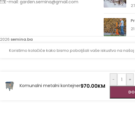
E-mail: garden.semina@gmail.com
27
Pr
21
2026
semina.ba
Koristimo kolačiće kako bismo poboljšali vaše iskustvo na našoj
-
+
970.00
KM
Komunalni metalni kontejner
DO