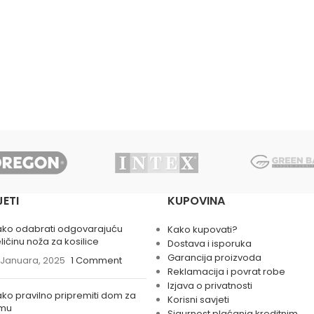
JETI
KUPOVINA
ako odabrati odgovarajuću
Kako kupovati?
ličinu noža za kosilice
Dostava i isporuka
Garancija proizvoda
 Januara, 2025
1 Comment
Reklamacija i povrat robe
Izjava o privatnosti
ko pravilno pripremiti dom za
Korisni savjeti
imu
Sigurnost plaćanja kreditnim