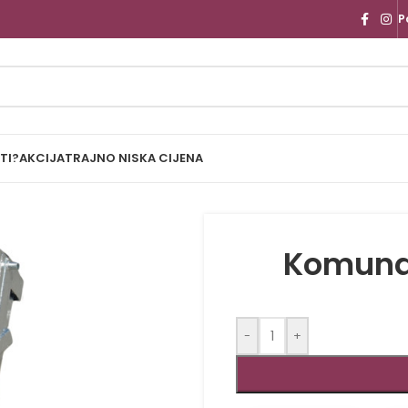
P
TI?
AKCIJA
TRAJNO NISKA CIJENA
Komunal
-
+