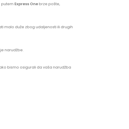
o putem
Express One
brze pošte,
ti malo duže zbog udaljenosti ili drugih
oje narudžbe.
kako bismo osigurali da vaša narudžba