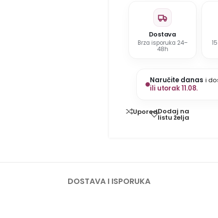
Dostava
Brza isporuka 24–
1
48h
Naručite danas
i do
ili utorak 11.08.
Dodaj na
Uporedi
listu želja
DOSTAVA I ISPORUKA