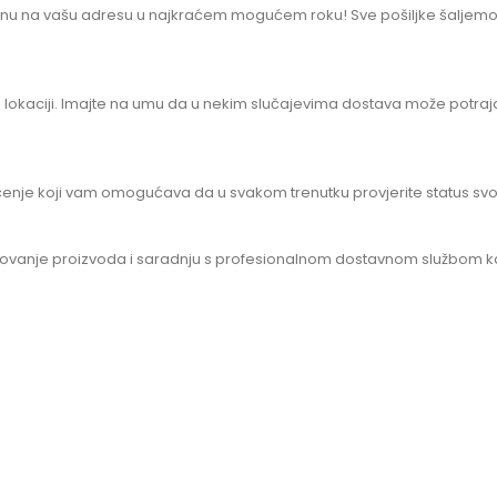
nu na vašu adresu u najkraćem mogućem roku! Sve pošiljke šaljem
j lokaciji. Imajte na umu da u nekim slučajevima dostava može potraja
raćenje koji vam omogućava da u svakom trenutku provjerite status sv
pakovanje proizvoda i saradnju s profesionalnom dostavnom službom 