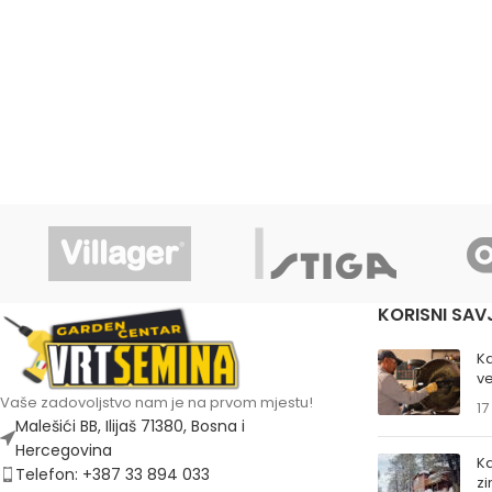
KORISNI SAV
K
ve
Vaše zadovoljstvo nam je na prvom mjestu!
17
Malešići BB, Ilijaš 71380, Bosna i
Hercegovina
Ka
Telefon: +387 33 894 033
z