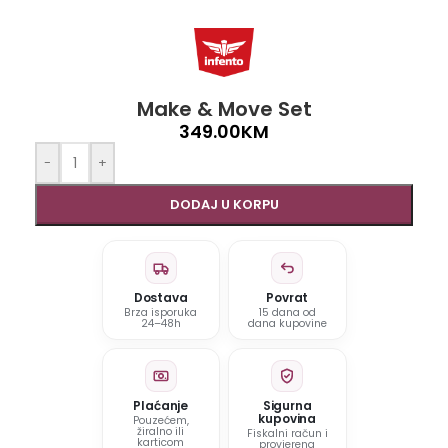
Make & Move Set
349.00
KM
-
+
DODAJ U KORPU
Dostava
Povrat
Brza isporuka
15 dana od
24–48h
dana kupovine
Plaćanje
Sigurna
kupovina
Pouzećem,
žiralno ili
Fiskalni račun i
karticom
provjerena