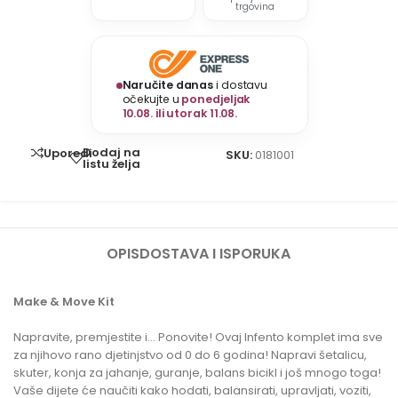
trgovina
Naručite danas
i dostavu
očekujte u
ponedjeljak
10.08. ili utorak 11.08.
Dodaj na
Uporedi
SKU:
0181001
listu želja
OPIS
DOSTAVA I ISPORUKA
Make & Move Kit
Napravite, premjestite i… Ponovite! Ovaj Infento komplet ima sve
za njihovo rano djetinjstvo od 0 do 6 godina! Napravi šetalicu,
skuter, konja za jahanje, guranje, balans bicikl i još mnogo toga!
Vaše dijete će naučiti kako hodati, balansirati, upravljati, voziti,