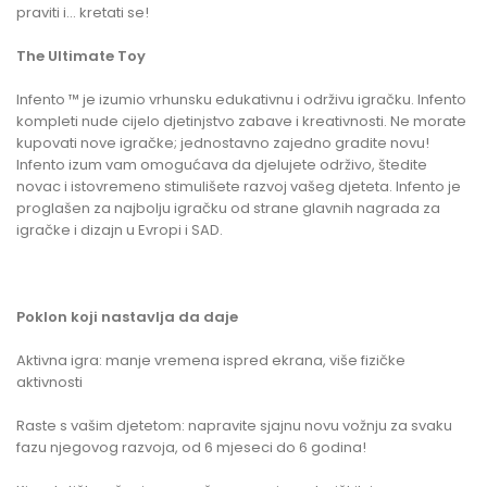
praviti i… kretati se!
The Ultimate Toy
Infento ™ je izumio vrhunsku edukativnu i održivu igračku. Infento
kompleti nude cijelo djetinjstvo zabave i kreativnosti. Ne morate
kupovati nove igračke; jednostavno zajedno gradite novu!
Infento izum vam omogućava da djelujete održivo, štedite
novac i istovremeno stimulišete razvoj vašeg djeteta. Infento je
proglašen za najbolju igračku od strane glavnih nagrada za
igračke i dizajn u Evropi i SAD.
Poklon koji nastavlja da daje
Aktivna igra: manje vremena ispred ekrana, više fizičke
aktivnosti
Raste s vašim djetetom: napravite sjajnu novu vožnju za svaku
fazu njegovog razvoja, od 6 mjeseci do 6 godina!