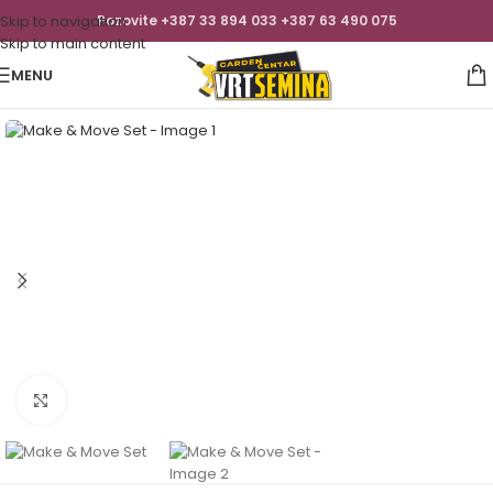
Skip to navigation
Pozovite +387 33 894 033 +387 63 490 075
Skip to main content
MENU
Click to enlarge