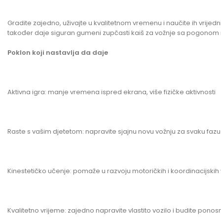
Gradite zajedno, uživajte u kvalitetnom vremenu i naučite ih vri
također daje siguran gumeni zupčasti kaiš za vožnje sa pogonom na 
Poklon koji nastavlja da daje
Aktivna igra: manje vremena ispred ekrana, više fizičke aktivnosti
Raste s vašim djetetom: napravite sjajnu novu vožnju za svaku faz
Kinestetičko učenje: pomaže u razvoju motoričkih i koordinacijskih 
Kvalitetno vrijeme: zajedno napravite vlastito vozilo i budite ponosn