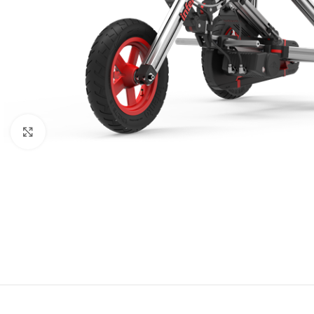
Baštenska oprema
Roštilji
Click to enlarge