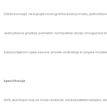
Održiv koncept: ne kupujte nove igračke kada porastu, jednostavn
Jednostavna gradnja: pametan i kompaktan dizajn omogućava kra
Zabava tijekom cijele sezone: pravite unutrašnje ili vanjske model
Specifikacije
100% aluminijum koji se može reciklirati, visokokvalitetni ležajevi, d