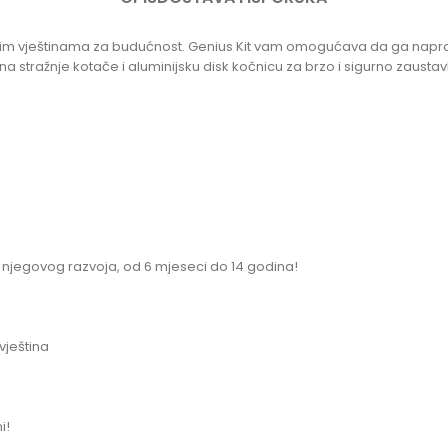
jednim vještinama za budućnost. Genius Kit vam omogućava da ga napr
stražnje kotače i aluminijsku disk kočnicu za brzo i sigurno zaustavl
u njegovog razvoja, od 6 mjeseci do 14 godina!
vještina
i!