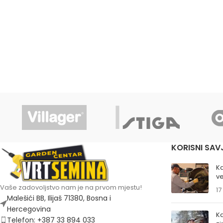
KORISNI SAV
K
ve
Vaše zadovoljstvo nam je na prvom mjestu!
17
Malešići BB, Ilijaš 71380, Bosna i
Hercegovina
Ka
Telefon: +387 33 894 033