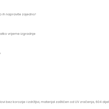
o ih napravite zajedno!
tko vrijeme izgradnje
e
elovi bez korozije i izdržljivi, materijal zaštićen od UV zračenja, 604 d