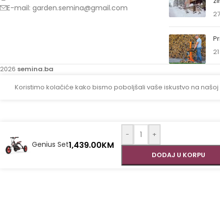
z
E-mail: garden.semina@gmail.com
27
Pr
21
2026
semina.ba
Koristimo kolačiće kako bismo poboljšali vaše iskustvo na našoj
-
+
1,439.00
KM
Genius Set
DODAJ U KORPU