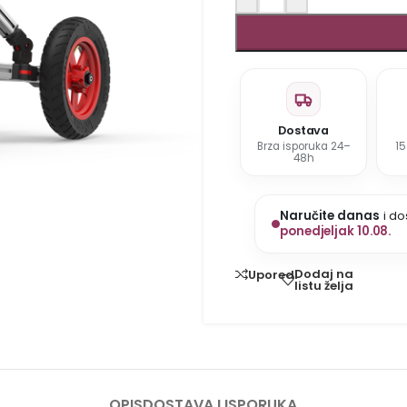
Dostava
Brza isporuka 24–
1
48h
Naručite danas
i do
ponedjeljak 10.08.
Dodaj na
Uporedi
listu želja
OPIS
DOSTAVA I ISPORUKA