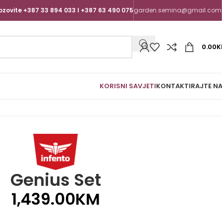
ozovite +387 33 894 033 I +387 63 490 075
garden.semina@gmail.com
0.00
K
KORISNI SAVJETI
KONTAKTIRAJTE N
Genius Set
1,439.00
KM