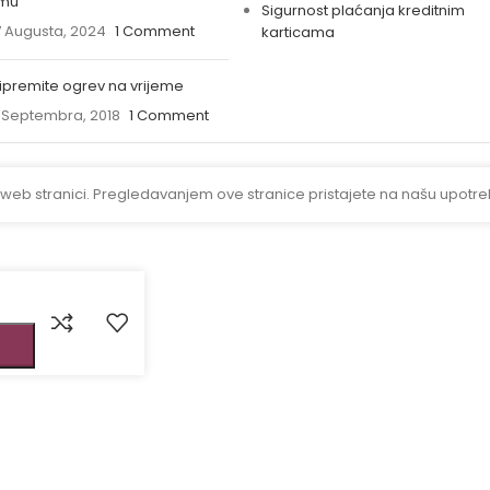
imu
Sigurnost plaćanja kreditnim
 Augusta, 2024
1 Comment
karticama
ipremite ogrev na vrijeme
 Septembra, 2018
1 Comment
 web stranici. Pregledavanjem ove stranice pristajete na našu upotre