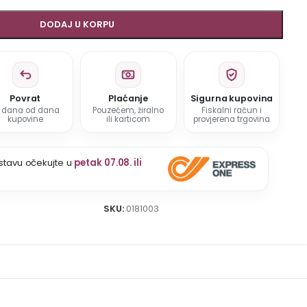
DODAJ U KORPU
Povrat
Plaćanje
Sigurna kupovina
5 dana od dana
Pouzećem, žiralno
Fiskalni račun i
kupovine
ili karticom
provjerena trgovina
stavu očekujte u
petak 07.08. ili
SKU:
0181003