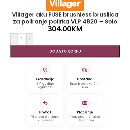
Villager aku FUSE brushless brusilica
za poliranje polirka VLP 4820 – Solo
304.00
KM
-
+
DODAJ U KORPU
Garancija
Dostava
2+1 godina
Brza isporuka 24–
sigurnosti
48h
Povrat
Plaćanje
15 dana od dana
Pouzećem, žiralno
kupovine
ili karticom