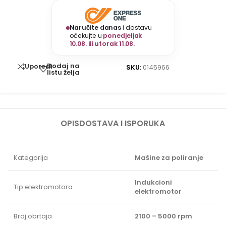
Naručite danas
i dostavu
očekujte u
ponedjeljak
10.08. ili utorak 11.08.
Dodaj na
Uporedi
SKU:
0145966
listu želja
OPIS
DOSTAVA I ISPORUKA
Kategorija
Mašine za poliranje
Indukcioni
Tip elektromotora
elektromotor
Broj obrtaja
2100 – 5000 rpm