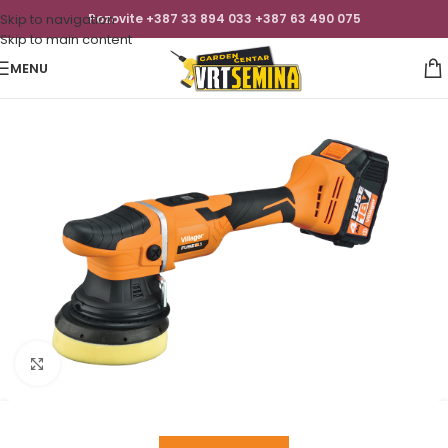
Skip to navigation
Pozovite +387 33 894 033 +387 63 490 075
Skip to main content
MENU
Click to enlarge