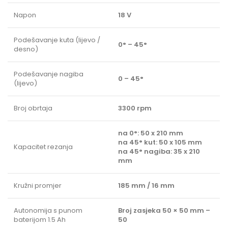
Napon
18 V
Podešavanje kuta (lijevo /
0° – 45°
desno)
Podešavanje nagiba
0 – 45°
(lijevo)
Broj obrtaja
3300 rpm
na 0°: 50 x 210 mm
na 45° kut: 50 x 105 mm
Kapacitet rezanja
na 45° nagiba: 35 x 210
mm
Kružni promjer
185 mm / 16 mm
Autonomija s punom
Broj zasjeka 50 × 50 mm –
baterijom 1.5 Ah
50