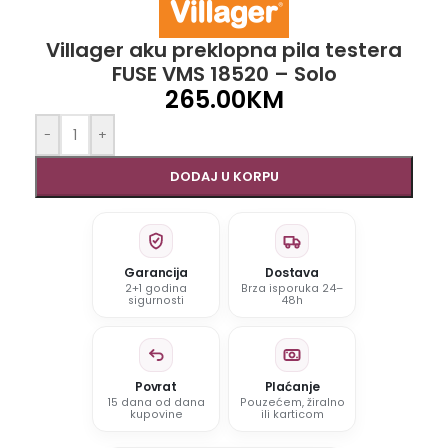
Villager aku preklopna pila testera
FUSE VMS 18520 – Solo
265.00
KM
-
+
DODAJ U KORPU
Garancija
Dostava
2+1 godina
Brza isporuka 24–
sigurnosti
48h
Povrat
Plaćanje
15 dana od dana
Pouzećem, žiralno
kupovine
ili karticom