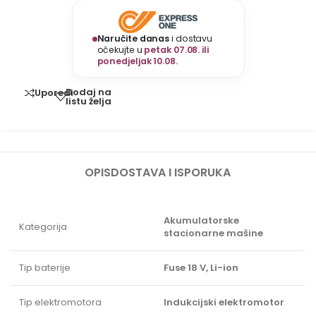
Naručite danas
i dostavu
očekujte u
petak 07.08. ili
ponedjeljak 10.08.
Dodaj na
Uporedi
listu želja
OPIS
DOSTAVA I ISPORUKA
Akumulatorske
Kategorija
stacionarne mašine
Tip baterije
Fuse 18 V, Li-ion
Tip elektromotora
Indukcijski elektromotor