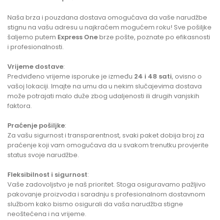
Naša brza i pouzdana dostava omogućava da vaše narudžbe
stignu na vašu adresu u najkraćem mogućem roku! Sve pošiljke
šaljemo putem
Express One
brze pošte, poznate po efikasnosti
i profesionalnosti.
Vrijeme dostave
:
Predviđeno vrijeme isporuke je između
24 i 48 sati
, ovisno o
vašoj lokaciji. Imajte na umu da u nekim slučajevima dostava
može potrajati malo duže zbog udaljenosti ili drugih vanjskih
faktora.
Praćenje pošiljke
:
Za vašu sigurnost i transparentnost, svaki paket dobija broj za
praćenje koji vam omogućava da u svakom trenutku provjerite
status svoje narudžbe.
Fleksibilnost i sigurnost
:
Vaše zadovoljstvo je naš prioritet. Stoga osiguravamo pažljivo
pakovanje proizvoda i saradnju s profesionalnom dostavnom
službom kako bismo osigurali da vaša narudžba stigne
neoštećena i na vrijeme.