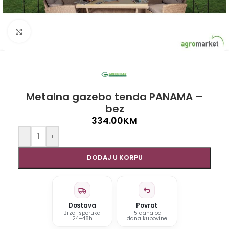
Click to enlarge
Metalna gazebo tenda PANAMA –
bez
334.00
KM
-
+
DODAJ U KORPU
Dostava
Povrat
Brza isporuka
15 dana od
24–48h
dana kupovine