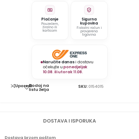
Plaćanje
Sigurna
kupovina
Pouzećem,
žiralno ili
Fiskalni račun i
karticom
provjerena
trgovina
Naručite danas
i dostavu
očekujte u
ponedjeljak
10.08. ili utorak 11.08.
Dodaj na
Uporedi
SKU:
0154015
listu želja
DOSTAVA I ISPORUKA
Dostava brzom poštom