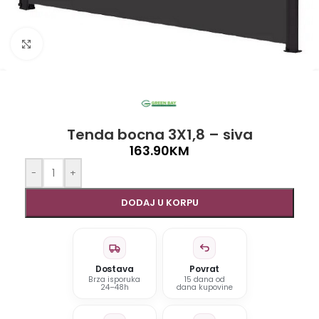
Click to enlarge
Tenda bocna 3X1,8 – siva
163.90
KM
-
+
DODAJ U KORPU
Dostava
Povrat
Brza isporuka
15 dana od
24–48h
dana kupovine