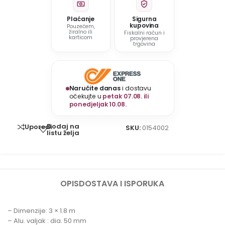
Plaćanje
Sigurna
kupovina
Pouzećem,
žiralno ili
Fiskalni račun i
karticom
provjerena
trgovina
Naručite danas
i dostavu
očekujte u
petak 07.08. ili
ponedjeljak 10.08.
Dodaj na
Uporedi
SKU:
0154002
listu želja
OPIS
DOSTAVA I ISPORUKA
– Dimenzije: 3 × 1.8 m
– Alu. valjak : dia. 50 mm