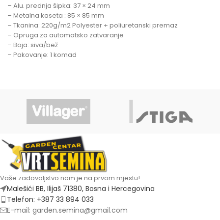
– Alu. prednja šipka: 37 × 24 mm
– Metalna kaseta : 85 × 85 mm
– Tkanina: 220g/m2 Polyester + poliuretanski premaz
– Opruga za automatsko zatvaranje
– Boja: siva/bež
– Pakovanje: 1 komad
Vaše zadovoljstvo nam je na prvom mjestu!
Malešići BB, Ilijaš 71380, Bosna i Hercegovina
Telefon: +387 33 894 033
E-mail: garden.semina@gmail.com