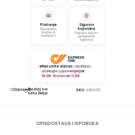
Plaćanje
Sigurna
kupovina
Pouzećem,
žiralno ili
Fiskalni račun i
karticom
provjerena
trgovina
Naručite danas
i dostavu
očekujte u
ponedjeljak
10.08. ili utorak 11.08.
Dodaj na
Uporedi
SKU:
0181005
listu želja
OPIS
DOSTAVA I ISPORUKA