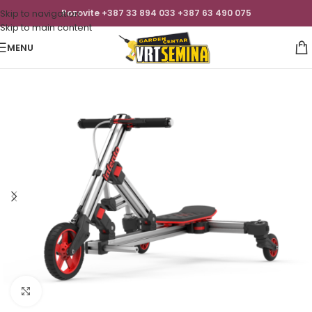
Skip to navigation
Pozovite +387 33 894 033 +387 63 490 075
Skip to main content
MENU
Click to enlarge