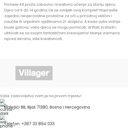
Pioneer Kit pruža zabavno i kreativno učenje za stariju djecu.
Djeci od 6 do 14 godina će se svidjeti ovaj komplet! Napravite
zajedno nevjerovatne privlačne za oči u prirodnoj veličini i
naučite ih vrijednim vještinama 21. stoljeća. A kada vaša vožnja
bude gotova, vaša djeca se mogu pomicati, driftati, krstariti i
utrkivati ​​se sa svojim fantastičnim kreacijama! Manje vremena
ispred ekrana, više kreativnosti.
Vaše zadovoljstvo nam je na prvom mjestu!
Malešići BB, Ilijaš 71380, Bosna i Hercegovina
Telefon: +387 33 894 033