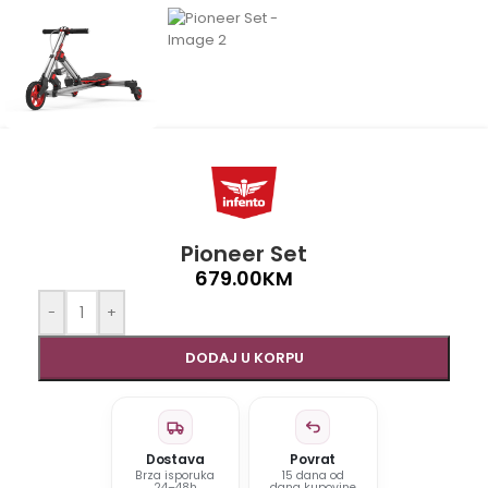
Pioneer Set
679.00
KM
-
+
DODAJ U KORPU
Dostava
Povrat
Brza isporuka
15 dana od
24–48h
dana kupovine