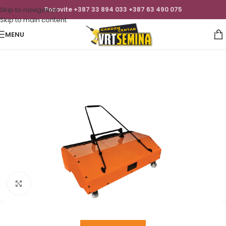
Skip to navigation
Pozovite +387 33 894 033 +387 63 490 075
Skip to main content
MENU
Click to enlarge