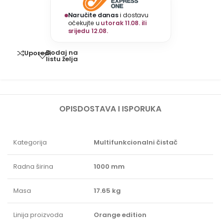
Naručite danas
i dostavu
očekujte u
utorak 11.08. ili
srijedu 12.08.
Dodaj na
Uporedi
listu želja
OPIS
DOSTAVA I ISPORUKA
Kategorija
Multifunkcionalni čistač
Radna širina
1000 mm
Masa
17.65 kg
Linija proizvoda
Orange edition