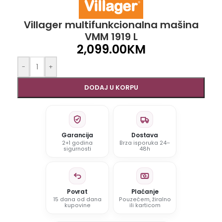
Villager multifunkcionalna mašina
VMM 1919 L
2,099.00
KM
-
+
DODAJ U KORPU
Garancija
Dostava
2+1 godina
Brza isporuka 24–
sigurnosti
48h
Povrat
Plaćanje
15 dana od dana
Pouzećem, žiralno
kupovine
ili karticom