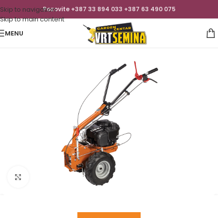
Skip to navigation
Pozovite +387 33 894 033 +387 63 490 075
Skip to main content
MENU
Click to enlarge