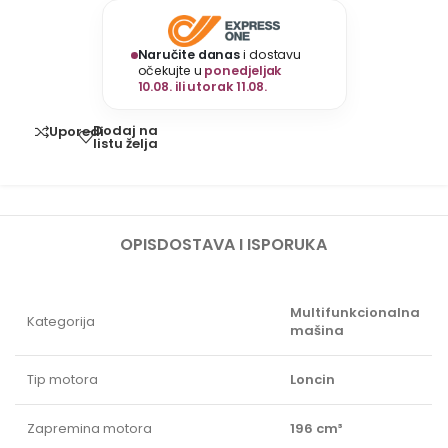
Naručite danas
i dostavu
očekujte u
ponedjeljak
10.08. ili utorak 11.08.
Dodaj na
Uporedi
listu želja
OPIS
DOSTAVA I ISPORUKA
Multifunkcionalna
Kategorija
mašina
Tip motora
Loncin
Zapremina motora
196 cm³