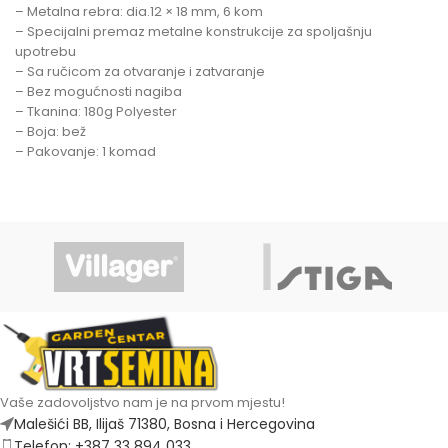
– Metalna rebra: dia.12 × 18 mm, 6 kom
– Specijalni premaz metalne konstrukcije za spoljašnju
upotrebu
– Sa ručicom za otvaranje i zatvaranje
– Bez mogućnosti nagiba
– Tkanina: 180g Polyester
– Boja: bež
– Pakovanje: 1 komad
Vaše zadovoljstvo nam je na prvom mjestu!
Malešići BB, Ilijaš 71380, Bosna i Hercegovina
Telefon: +387 33 894 033