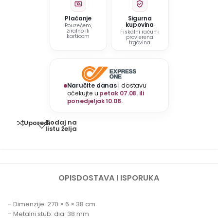
Plaćanje
Sigurna
kupovina
Pouzećem,
žiralno ili
Fiskalni račun i
karticom
provjerena
trgovina
Naručite danas
i dostavu
očekujte u
petak 07.08. ili
ponedjeljak 10.08.
Dodaj na
Uporedi
listu želja
OPIS
DOSTAVA I ISPORUKA
– Dimenzije: 270 × 6 × 38 cm
– Metalni stub: dia. 38 mm