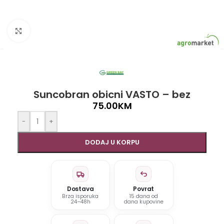
Click to enlarge
Suncobran obicni VASTO – bez
75.00
KM
-
+
DODAJ U KORPU
Dostava
Povrat
Brza isporuka
15 dana od
24–48h
dana kupovine