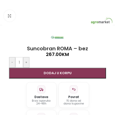
Click to enlarge
Suncobran ROMA – bez
267.00
KM
-
+
DODAJ U KORPU
Dostava
Povrat
Brza isporuka
15 dana od
24–48h
dana kupovine