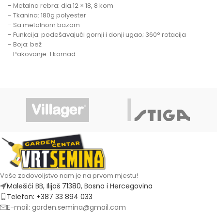
– Metalna rebra: dia.12 × 18, 8 kom
– Tkanina: 180g polyester
– Sa metalnom bazom
– Funkcija: podešavajući gornji i donji ugao; 360° rotacija
– Boja: bež
– Pakovanje: 1 komad
Vaše zadovoljstvo nam je na prvom mjestu!
Malešići BB, Ilijaš 71380, Bosna i Hercegovina
Telefon: +387 33 894 033
E-mail: garden.semina@gmail.com