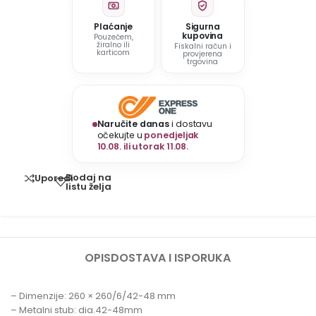
Plaćanje
Sigurna
kupovina
Pouzećem,
žiralno ili
Fiskalni račun i
karticom
provjerena
trgovina
Naručite danas
i dostavu
očekujte u
ponedjeljak
10.08. ili utorak 11.08.
Dodaj na
Uporedi
listu želja
OPIS
DOSTAVA I ISPORUKA
– Dimenzije: 260 × 260/6/42-48 mm
– Metalni stub: dia.42-48mm