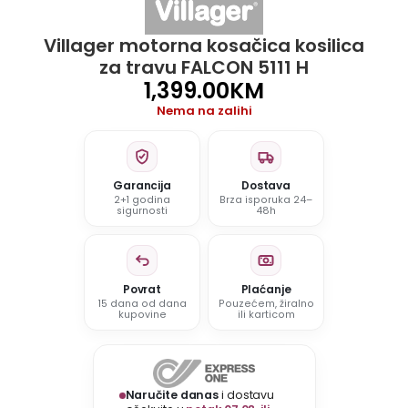
Villager motorna kosačica kosilica
za travu FALCON 5111 H
1,399.00
KM
Nema na zalihi
Garancija
Dostava
2+1 godina
Brza isporuka 24–
sigurnosti
48h
Povrat
Plaćanje
15 dana od dana
Pouzećem, žiralno
kupovine
ili karticom
Naručite danas
i dostavu