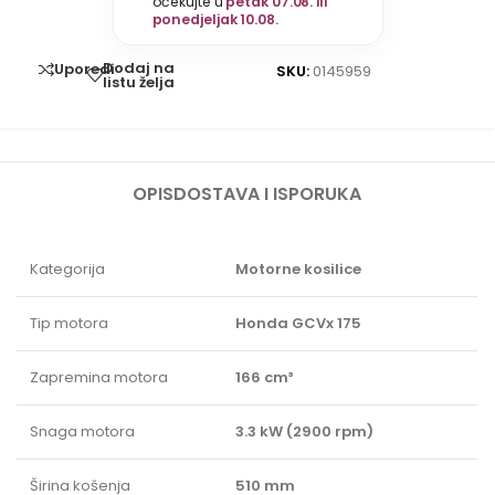
očekujte u
petak 07.08. ili
ponedjeljak 10.08.
Dodaj na
Uporedi
SKU:
0145959
listu želja
OPIS
DOSTAVA I ISPORUKA
Kategorija
Motorne kosilice
Tip motora
Honda GCVx 175
Zapremina motora
166 cm³
Snaga motora
3.3 kW (2900 rpm)
Širina košenja
510 mm