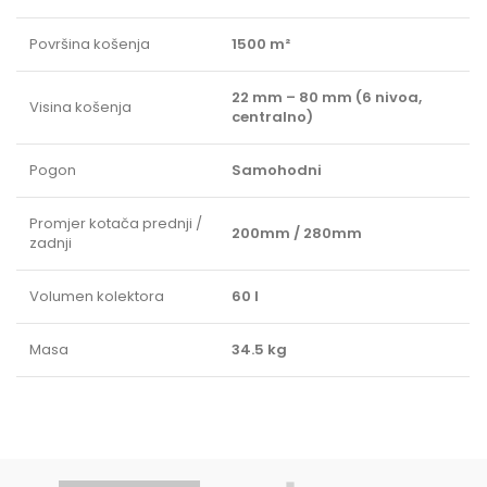
Površina košenja
1500 m²
22 mm – 80 mm (6 nivoa,
Visina košenja
centralno)
Pogon
Samohodni
Promjer kotača prednji /
200mm / 280mm
zadnji
Volumen kolektora
60 l
Masa
34.5 kg