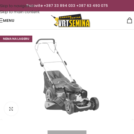
Skip to navigation
Pozovite +387 33 894 033 +387 63 490 075
Skip to main content
MENU
NEMA NA LAGERU
Click to enlarge