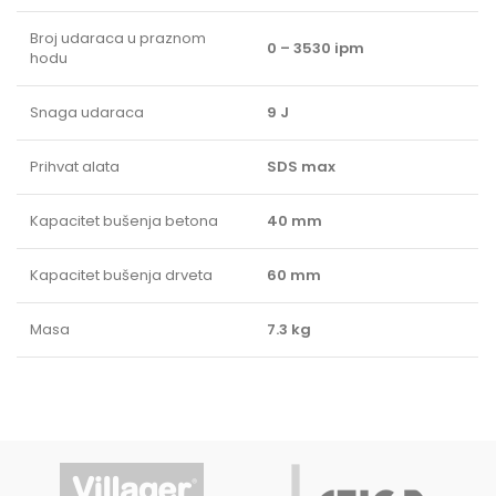
Broj udaraca u praznom
0 – 3530 ipm
hodu
Snaga udaraca
9 J
Prihvat alata
SDS max
Kapacitet bušenja betona
40 mm
Kapacitet bušenja drveta
60 mm
Masa
7.3 kg