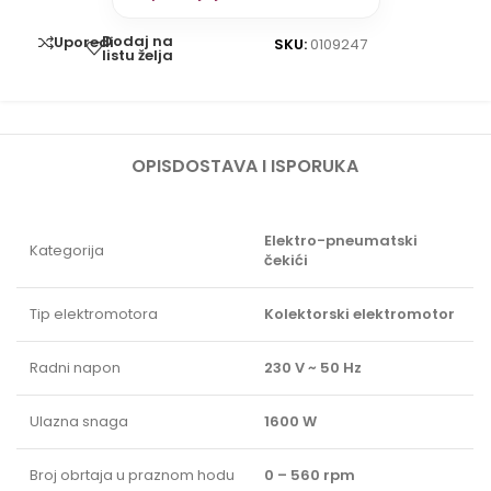
Dodaj na
Uporedi
SKU:
0109247
listu želja
OPIS
DOSTAVA I ISPORUKA
Elektro-pneumatski
Kategorija
čekići
Tip elektromotora
Kolektorski elektromotor
Radni napon
230 V ~ 50 Hz
Ulazna snaga
1600 W
Broj obrtaja u praznom hodu
0 – 560 rpm