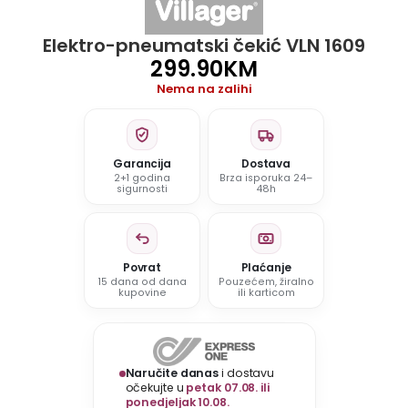
Elektro-pneumatski čekić VLN 1609
299.90
KM
Nema na zalihi
Garancija
Dostava
2+1 godina
Brza isporuka 24–
sigurnosti
48h
Povrat
Plaćanje
15 dana od dana
Pouzećem, žiralno
kupovine
ili karticom
Naručite danas
i dostavu
očekujte u
petak 07.08. ili
ponedjeljak 10.08.