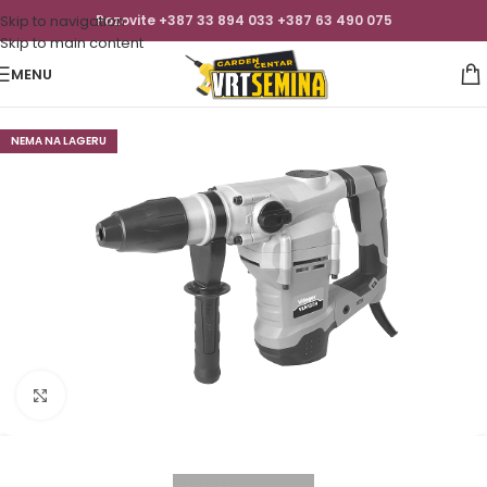
Skip to navigation
Pozovite +387 33 894 033 +387 63 490 075
Skip to main content
MENU
NEMA NA LAGERU
Click to enlarge