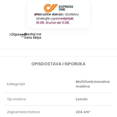
Naručite danas
i dostavu
očekujte u
ponedjeljak
10.08. ili utorak 11.08.
Dodaj na
Uporedi
listu želja
OPIS
DOSTAVA I ISPORUKA
Multifunkcionalna
Kategorija
mašina
Tip motora
Loncin
Zapremina motora
224 cm³