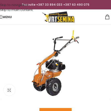
Skip to navigation
Pozovite +387 33 894 033 +387 63 490 075
Skip to main content
MENU
Click to enlarge