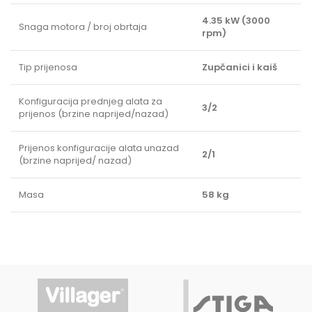
4.35 kW (3000
Snaga motora / broj obrtaja
rpm)
Tip prijenosa
Zupčanici i kaiš
Konfiguracija prednjeg alata za
3/2
prijenos (brzine naprijed/nazad)
Prijenos konfiguracije alata unazad
2/1
(brzine naprijed/ nazad)
Masa
58 kg